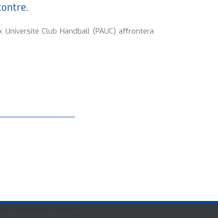
contre.
x Université Club Handball (PAUC) affrontera
wsletter_form list="1" form="1"]