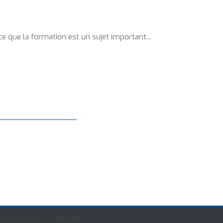
ce que la formation est un sujet important...
wsletter_form list="1" form="1"]